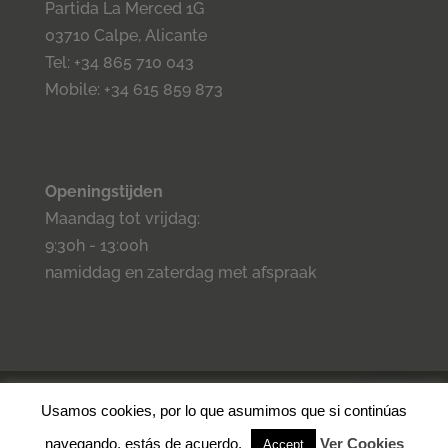
Partida La Merced 1G
03710 Calpe, Alicante
Tel: +34 865 710 043
Mobile: +34 615 859 873
Openingstijden
Maandag tot vrijdag:
9:30h - 13:00h
namiddag en zaterdag met afspraak
©2023 Inmo Estilo. Todos los derechos reservados.
Privacidad
-
Usamos cookies, por lo que asumimos que si continúas
Aviso legal -
Cookies
- Condiciones de venta.
navegando, estás de acuerdo.
Ver Cookies
Accept