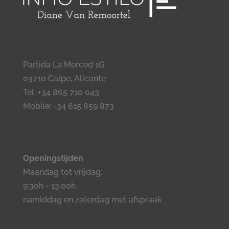
Partida La Merced 1G
03710 Calpe, Alicante
Tel: +34 865 710 043
Mobile: +34 615 859 873
Openingstijden
Maandag tot vrijdag:
9:30h - 13:00h
namiddag en zaterdag met afspraak