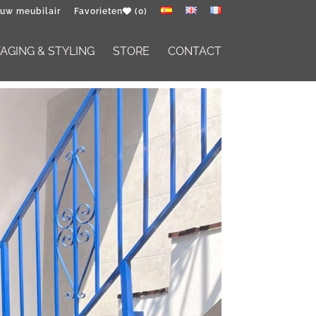
 uw meubilair
Favorieten
(0)
GING & STYLING
STORE
CONTACT