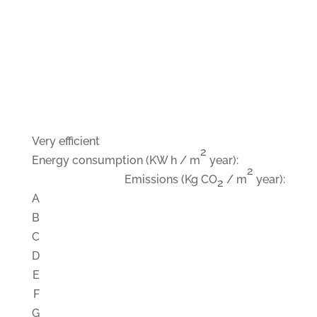
Very efficient
2
Energy consumption
(KW h / m
year):
2
Emissions
(Kg CO
/ m
year):
2
A
B
C
D
E
F
G