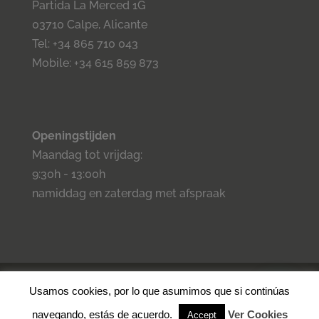
Partida La Merced 1G
03710 Calpe, Alicante
Tel: +34 865 710 043
Mobile: +34 615 859 873
Openingstijden
Maandag tot vrijdag:
9:30h - 13:00h
namiddag en zaterdag met afspraak
©2023 Inmo Estilo. Todos los derechos reservados.
Privacidad
-
Usamos cookies, por lo que asumimos que si continúas
Aviso legal -
Cookies
- Condiciones de venta.
navegando, estás de acuerdo.
Ver Cookies
Accept