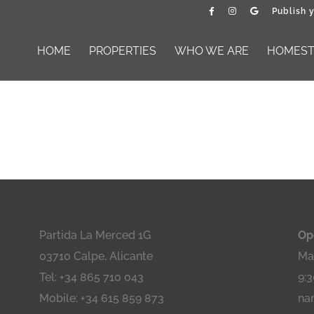
Publish 
HOME
PROPERTIES
WHO WE ARE
HOMESTA
Partida La Merced 1G
Op
03710 Calpe, Alicante
Maa
Tel: +34 865 710 043
9:3
Mobile: +34 615 859 873
na