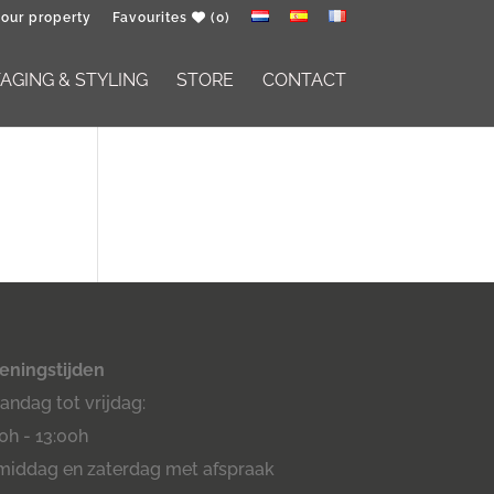
your property
Favourites
(0)
GING & STYLING
STORE
CONTACT
eningstijden
ndag tot vrijdag:
0h - 13:00h
middag en zaterdag met afspraak