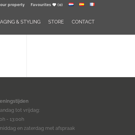
your property
Favourites
(0)
GING & STYLING
STORE
CONTACT
eningstijden
ndag tot vrijdag:
0h - 13:00h
middag en zaterdag met afspraak