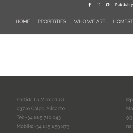
Publish 
HOME
PROPERTIES
WHO WE ARE
HOMESTA
Partida La Merced 1G
Op
03710 Calpe, Alicante
Maa
Tel: +34 865 710 043
9:3
Mobile: +34 615 859 873
na