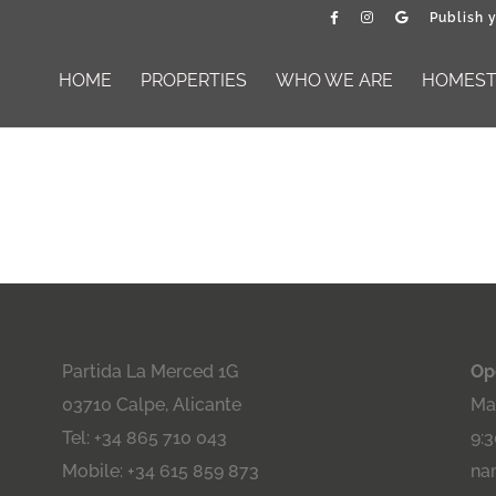
Publish 
HOME
PROPERTIES
WHO WE ARE
HOMESTA
Partida La Merced 1G
Op
03710 Calpe, Alicante
Maa
Tel: +34 865 710 043
9:3
Mobile: +34 615 859 873
na