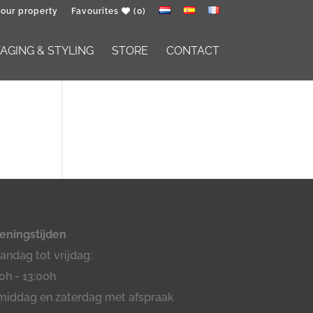
your property
Favourites
(0)
GING & STYLING
STORE
CONTACT
eningstijden
ndag tot vrijdag:
0h - 13:00h
middag en zaterdag met afspraak