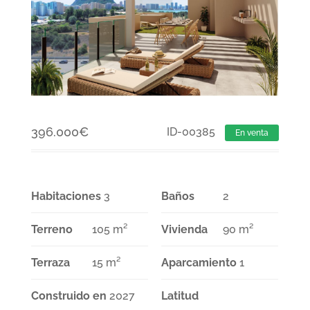
396.000
€
ID-00385
En venta
Habitaciones
3
Baños
2
Terreno
105 m²
Vivienda
90 m²
Terraza
15 m²
Aparcamiento
1
Construido en
2027
Latitud