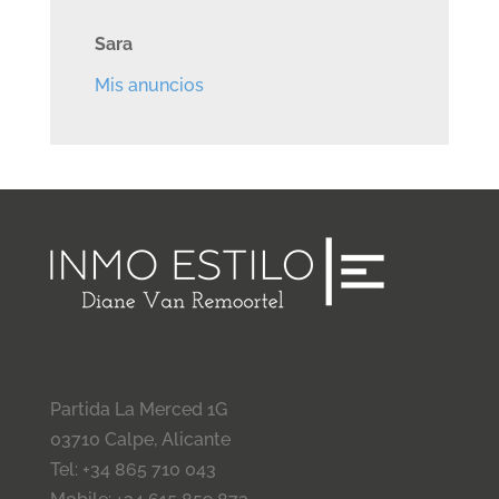
Sara
Mis anuncios
Partida La Merced 1G
03710 Calpe, Alicante
Tel: +34 865 710 043