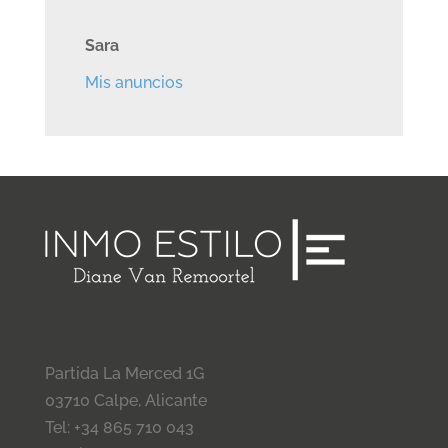
Sara
Mis anuncios
Partida La Merced 1G
03710 Calpe, Alicante
Tel: +34 865 710 043