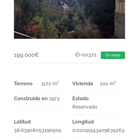
199.000
€
ID-00372
En venta
Terreno
1172 m²
Vivienda
100 m²
Construido en
1973
Estado
Reservado
Latitud
Longitud
38.63908053190509
0.02291543409635263