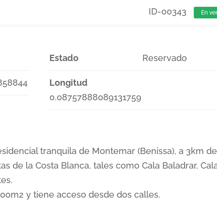
ID-00343
En ve
Estado
Reservado
858844
Longitud
0.08757888089131759
esidencial tranquila de Montemar (Benissa), a 3km de
as de la Costa Blanca, tales como Cala Baladrar, Cal
tes.
1000m2 y tiene acceso desde dos calles.