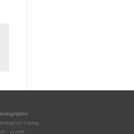
eningstijden
ndag tot vrijdag:
0h - 13:00h