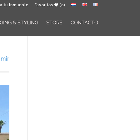
a tu inmueble
Favoritos
(0)
ING & STYLING
STORE
CONTACTO
imir