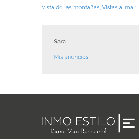
Vista de las montañas
,
Vistas al mar
Sara
Mis anuncios