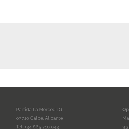
Partida La Merced 1G
Op
03710 Calpe, Alicante
Maa
Tel: +34 865 710 043
9:3