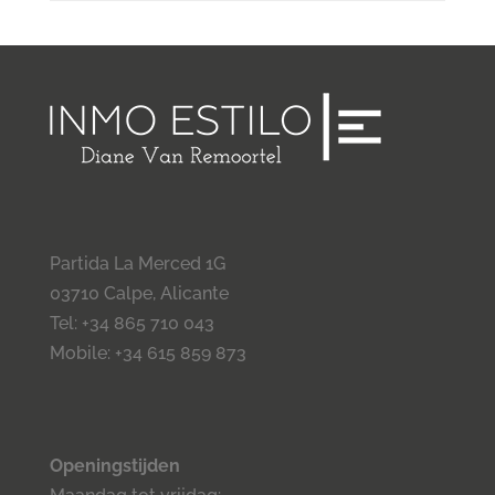
Partida La Merced 1G
03710 Calpe, Alicante
Tel: +34 865 710 043
Mobile: +34 615 859 873
Openingstijden