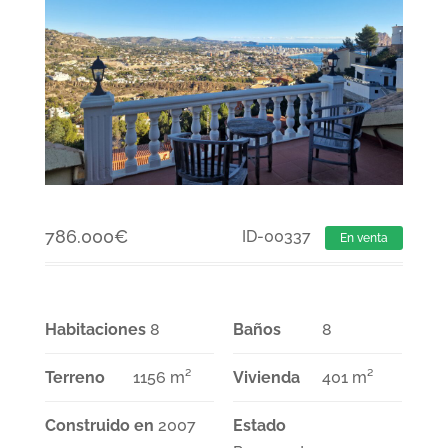
786.000
€
ID-00337
En venta
Habitaciones
8
Baños
8
Terreno
1156 m²
Vivienda
401 m²
Construido en
2007
Estado