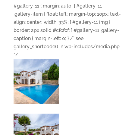
#gallery-11 { margin: auto; } #gallery-11
.gallery-item { float: left; margin-top: 10px; text-
align: center; width: 33%; } #gallery-11 img {
border: 2px solid #cfcfcf; } #gallery-11 .gallery-
caption { margin-left: 0; } /* see
gallery_shortcode() in wp-includes/media.php
*/