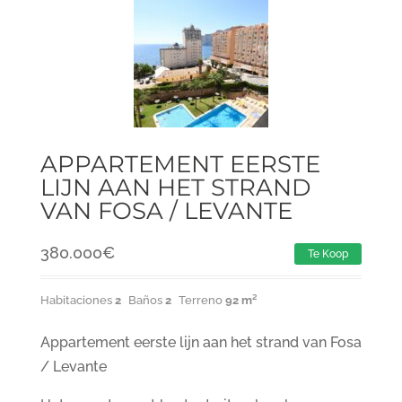
APPARTEMENT EERSTE
LIJN AAN HET STRAND
VAN FOSA / LEVANTE
380.000
€
Te Koop
Habitaciones
2
Baños
2
Terreno
92 m²
Appartement eerste lijn aan het strand van Fosa
/ Levante