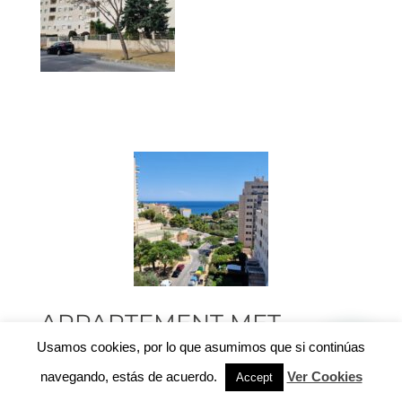
APPARTEMENT MET
UITZICHT OP ZEE EN
Usamos cookies, por lo que asumimos que si continúas
UITSTEKENDE
navegando, estás de acuerdo.
Ver Cookies
Accept
GEMEENSCHAPPELIJKE