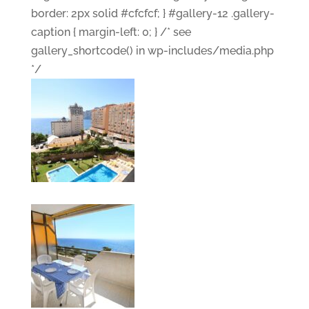
border: 2px solid #cfcfcf; } #gallery-12 .gallery-
caption { margin-left: 0; } /* see
gallery_shortcode() in wp-includes/media.php
*/