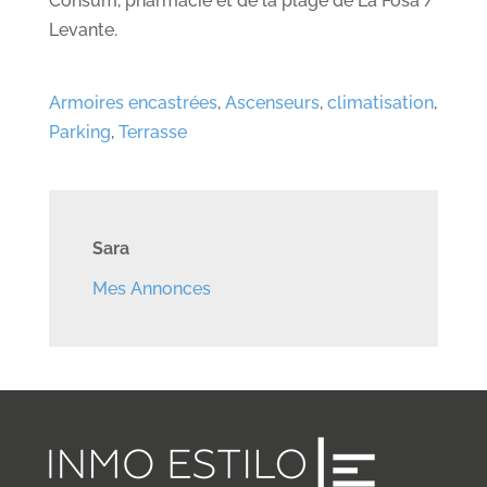
Consum, pharmacie et de la plage de La Fosa /
Levante.
Armoires encastrées
,
Ascenseurs
,
climatisation
,
Parking
,
Terrasse
Sara
Mes Annonces