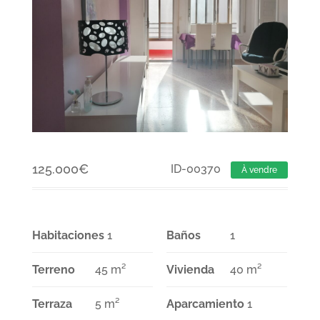
125.000
€
ID-00370
À vendre
Habitaciones
1
Baños
1
Terreno
45 m²
Vivienda
40 m²
Terraza
5 m²
Aparcamiento
1