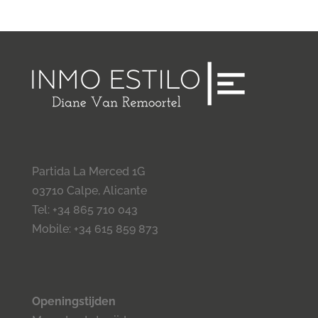
Partida La Merced 1G
03710 Calpe, Alicante
Tel: +34 865 710 043
Mobile: +34 615 859 873
Openingstijden