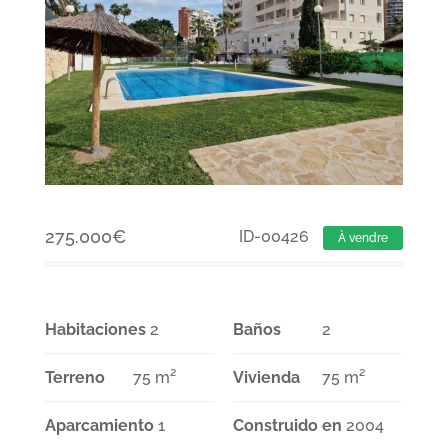
275.000
€
ID-00426
À vendre
Habitaciones
2
Baños
2
Terreno
75 m²
Vivienda
75 m²
Aparcamiento
1
Construido en
2004