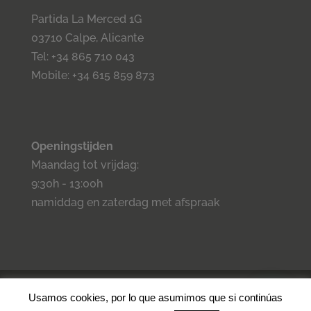
Partida La Merced 1G
03710 Calpe, Alicante
Tel: +34 865 710 043
Mobile: +34 615 859 873
Openingstijden
Maandag tot vrijdag:
9:30h - 13:00h
namiddag en zaterdag met afspraak
©2023 Inmo Estilo. Todos los derechos reservados.
Privacidad
-
Usamos cookies, por lo que asumimos que si continúas
Aviso legal -
Cookies
- Condiciones de venta.