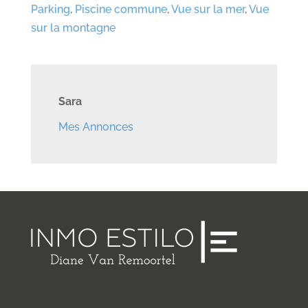
Parking
,
Piscine commune
,
Vue sur la mer
,
Vue
sur la montagne
Sara
Mes Annonces