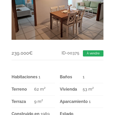
239.000
€
ID-00375
À vendre
Habitaciones
1
Baños
1
Terreno
62 m²
Vivienda
53 m²
Terraza
9 m²
Aparcamiento
1
Construido en
1989
Estado