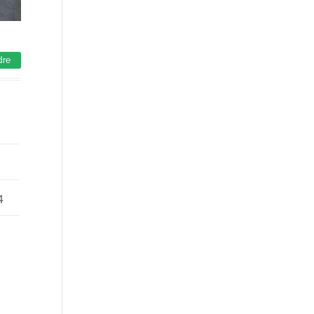
dre
4