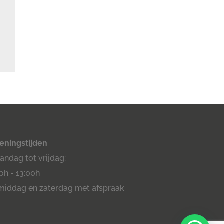
eningstijden
ndag tot vrijdag:
0h - 13:00h
middag en zaterdag met afspraak