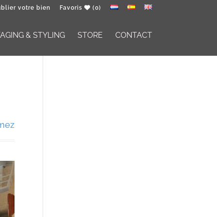
blier votre bien
Favoris
(0)
GING & STYLING
STORE
CONTACT
mez