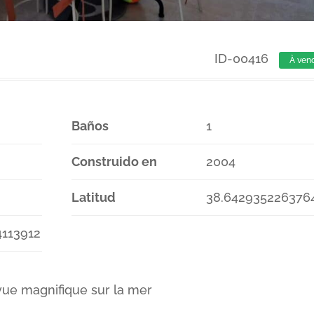
ID-00416
À ven
Baños
1
Construido en
2004
Latitud
38.642935226376
4113912
ue magnifique sur la mer