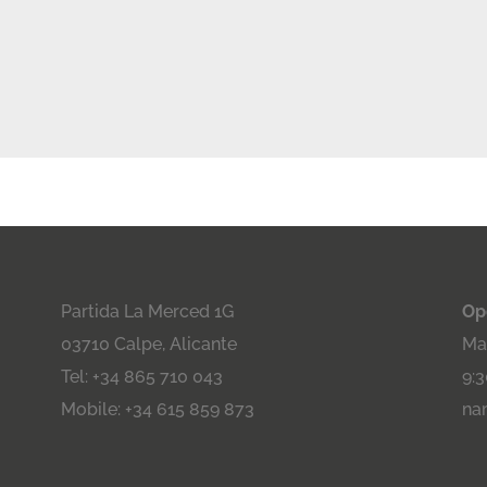
Partida La Merced 1G
Op
03710 Calpe, Alicante
Maa
Tel: +34 865 710 043
9:3
Mobile: +34 615 859 873
na