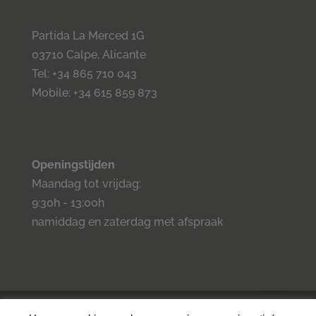
Partida La Merced 1G
03710 Calpe, Alicante
Tel: +34 865 710 043
Mobile: +34 615 859 873
Openingstijden
Maandag tot vrijdag:
9:30h - 13:00h
namiddag en zaterdag met afspraak
©2023 Inmo Estilo. Todos los derechos reservados.
Privacidad
-