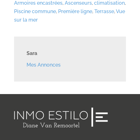
Armoires encastrées
,
Ascenseurs
,
climatisation
,
Piscine commune
,
Première ligne
,
Terrasse
,
Vue
sur la mer
Sara
Mes Annonces