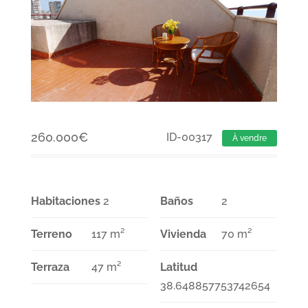
260.000
€
ID-00317
À vendre
Habitaciones
2
Baños
2
Terreno
117 m²
Vivienda
70 m²
Terraza
47 m²
Latitud
38.648857753742654