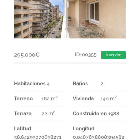
295.000
€
ID-00355
À vendre
Habitaciones
4
Baños
2
Terreno
162 m²
Vivienda
140 m²
Terraza
22 m²
Construido en
1988
Latitud
Longitud
38.64299070698271
0.0487638808394582