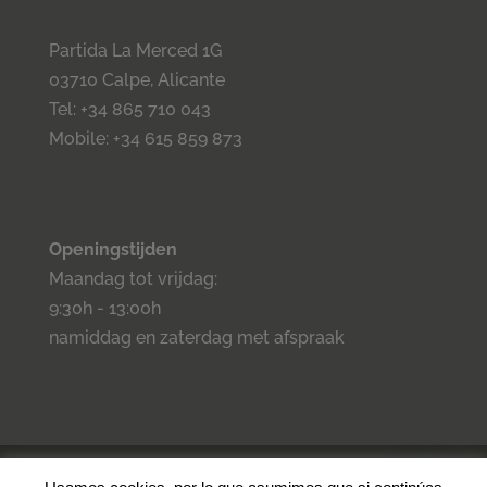
Partida La Merced 1G
03710 Calpe, Alicante
Tel: +34 865 710 043
Mobile: +34 615 859 873
Openingstijden
Maandag tot vrijdag:
9:30h - 13:00h
namiddag en zaterdag met afspraak
©2023 Inmo Estilo. Todos los derechos reservados.
Privacidad
-