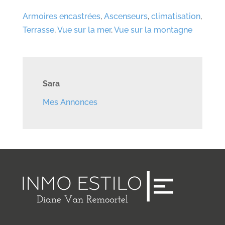
Armoires encastrées
,
Ascenseurs
,
climatisation
,
Terrasse
,
Vue sur la mer
,
Vue sur la montagne
Sara
Mes Annonces