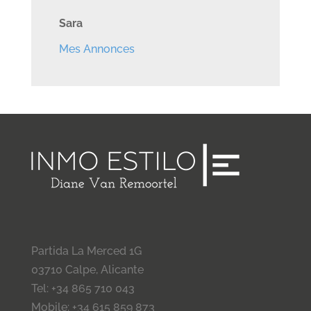
Sara
Mes Annonces
Partida La Merced 1G
03710 Calpe, Alicante
Tel: +34 865 710 043
Mobile: +34 615 859 873