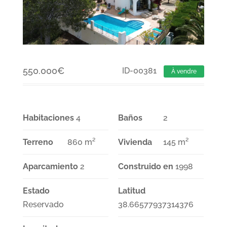
550.000
€
ID-00381
À vendre
Habitaciones
4
Baños
2
Terreno
860 m²
Vivienda
145 m²
Aparcamiento
2
Construido en
1998
Estado
Latitud
Reservado
38.66577937314376