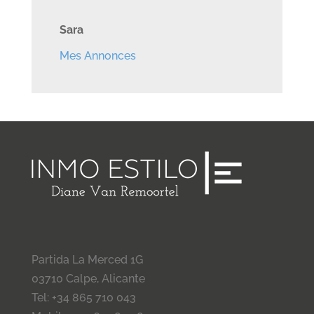
Sara
Mes Annonces
Partida La Merced 1G
03710 Calpe, Alicante
Tel: +34 865 710 043