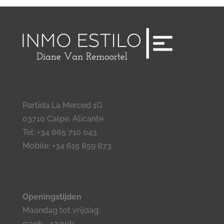
Partida La Merced 1G
03710 Calpe, Alicante
Tel: +34 865 710 043
Mobile: +34 615 859 873
Openingstijden
Maandag tot vrijdag:
9:30h - 13:00h