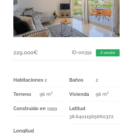
229.000
€
ID-00391
À vendre
Habitaciones
2
Baños
2
Terreno
96 m²
Vivienda
96 m²
Construido en
1999
Latitud
38.64011565660372
Longitud