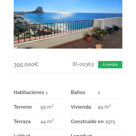
395.000
€
ID-00363
À vendre
Habitaciones
1
Baños
1
Terreno
93 m²
Vivienda
49 m²
Terraza
44 m²
Construido en
1975