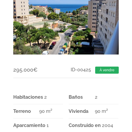
295.000
€
ID-00425
À vendre
Habitaciones
2
Baños
2
Terreno
90 m²
Vivienda
90 m²
Aparcamiento
1
Construido en
2004