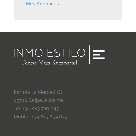
Mes Annonces
Partida La Merced 1G
03710 Calpe, Alicante
Tel: +34 865 710 043
Mobile: +34 615 859 873