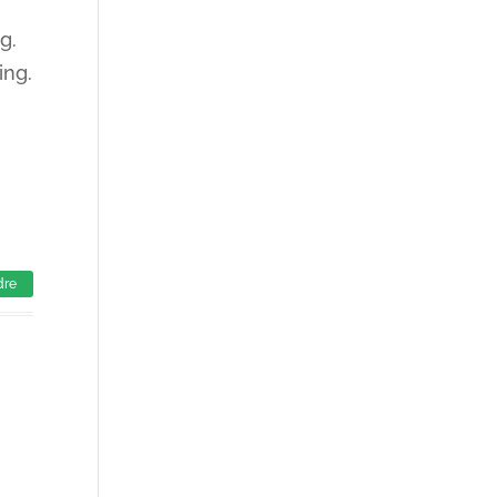
g.
ing.
dre