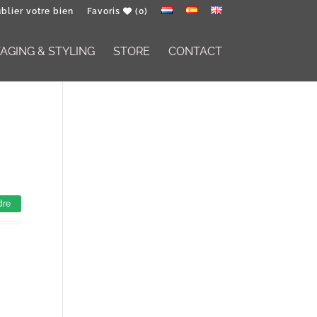
blier votre bien
Favoris
(0)
GING & STYLING
STORE
CONTACT
dre