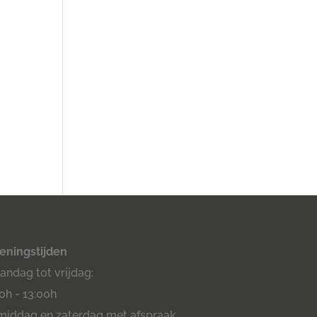
eningstijden
ndag tot vrijdag:
0h - 13:00h
middag en zaterdag met afspraak