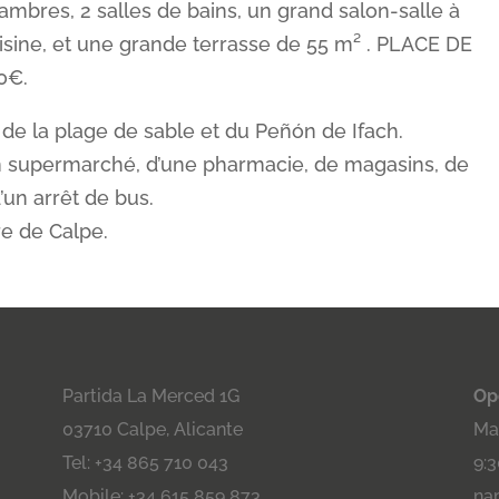
hambres, 2 salles de bains, un grand salon-salle à
sine, et une grande terrasse de 55 m² . PLACE DE
0€.
de la plage de sable et du Peñón de Ifach.
un supermarché, d’une pharmacie, de magasins, de
’un arrêt de bus.
e de Calpe.
Partida La Merced 1G
Op
03710 Calpe, Alicante
Maa
Tel: +34 865 710 043
9:3
Mobile: +34 615 859 873
na