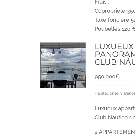
Frais :
Copropriété 350
Taxe foncière 5
Poubelles 120 
LUXUEUX
PANORAMI
CLUB NÁU
950.000
€
Habitaciones
3
Baño
Luxueux appart
Club Náutico d
2 APPARTEMEN