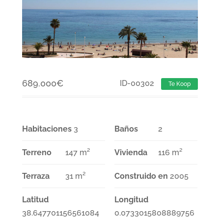
689.000
€
ID-00302
Te Koop
Habitaciones
3
Baños
2
Terreno
147 m²
Vivienda
116 m²
Terraza
31 m²
Construido en
2005
Latitud
Longitud
38.647701156561084
0.0733015808889756