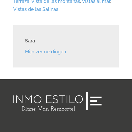
Terraza
,
Vista de las montañas
,
Vistas al mar
,
Vistas de las Salinas
Sara
Mijn vermeldingen