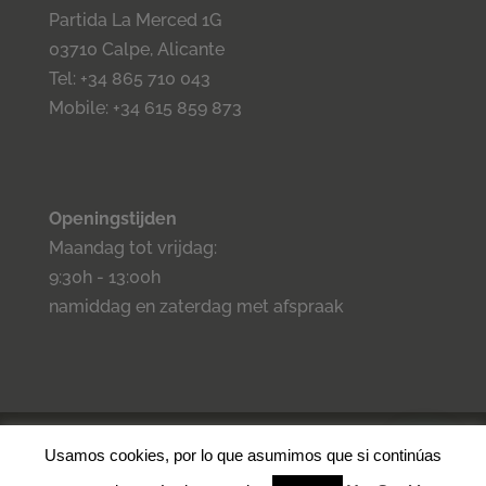
Partida La Merced 1G
03710 Calpe, Alicante
Tel: +34 865 710 043
Mobile: +34 615 859 873
Openingstijden
Maandag tot vrijdag:
9:30h - 13:00h
namiddag en zaterdag met afspraak
©2023 Inmo Estilo. Todos los derechos reservados.
Privacidad
-
Usamos cookies, por lo que asumimos que si continúas
Aviso legal -
Cookies
- Condiciones de venta.