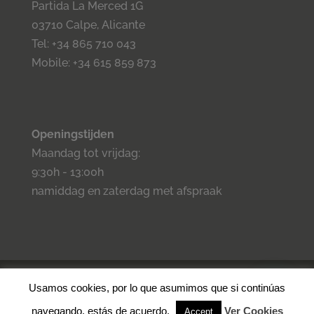
Partida La Merced 1G
03710 Calpe, Alicante
Tel: +34 865 710 043
Mobile: +34 615 859 873
Openingstijden
Maandag tot vrijdag:
9:30h - 13:00h
namiddag en zaterdag met afspraak
©2023 Inmo Estilo. Todos los derechos reservados.
Privacidad
-
Usamos cookies, por lo que asumimos que si continúas
Aviso legal -
Cookies
- Condiciones de venta.
navegando, estás de acuerdo.
Ver Cookies
Accept