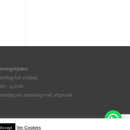
eningstijden
ndag tot vrijdag:
0h - 13:00h
middag en zaterdag met afspraak
⚡
Teamhost
Real Estate
Ver Cookies
Accept