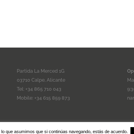
Partida La Merced 1G
Op
03710 Calpe, Alicante
Maa
Tel: +34 865 710 043
9:3
Mobile: +34 615 859 873
na
acidad
- Aviso legal -
Cookies
- Condiciones de venta.
 lo que asumimos que si continúas navegando, estás de acuerdo.