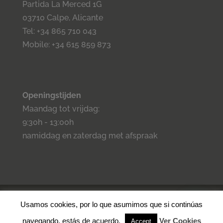
Partida La Merced 1G
03710 Calpe, Alicante
Tel: +34 865 710 043
Mobile: +34 615 859 873
Openingstijden
Maandag tot vrijdag:
9:30h - 13:00h
namiddag en zaterdag met afspraak
©2023 Inmo Estilo. Todos los derechos reservados.
Privacidad
-
Usamos cookies, por lo que asumimos que si continúas
Aviso legal -
Cookies
- Condiciones de venta.
navegando, estás de acuerdo.
Ver Cookies
Accept