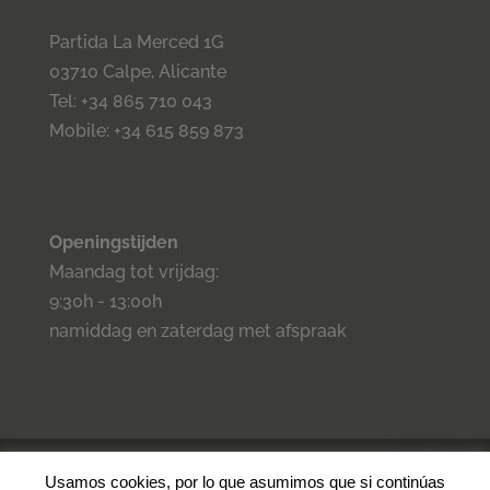
Partida La Merced 1G
03710 Calpe, Alicante
Tel: +34 865 710 043
Mobile: +34 615 859 873
Openingstijden
Maandag tot vrijdag:
9:30h - 13:00h
namiddag en zaterdag met afspraak
©2023 Inmo Estilo. Todos los derechos reservados.
Privacidad
-
Usamos cookies, por lo que asumimos que si continúas