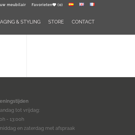
 uw meubilair
Favorieten
(0)
GING & STYLING
STORE
CONTACT
eningstijden
ndag tot vrijdag:
0h - 13:00h
middag en zaterdag met afspraak