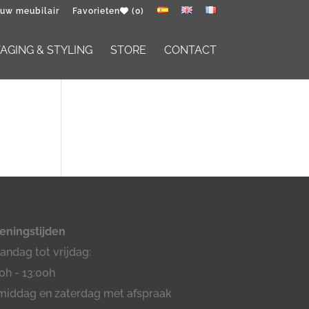
 uw meubilair
Favorieten
(0)
GING & STYLING
STORE
CONTACT
eningstijden
ndag tot vrijdag:
0h - 13:00h
middag en zaterdag met afspraak