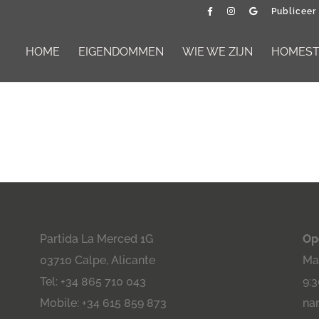
Publiceer
HOME
EIGENDOMMEN
WIE WE ZIJN
HOMESTA
Partida La Merced 1G
Op
03710 Calpe, Alicante
Maa
Tel: +34 865 710 043
9:3
Mobile: +34 615 859 873
na