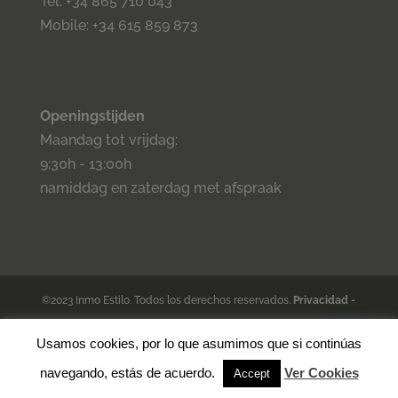
Tel: +34 865 710 043
Mobile: +34 615 859 873
Openingstijden
Maandag tot vrijdag:
9:30h - 13:00h
namiddag en zaterdag met afspraak
©2023 Inmo Estilo. Todos los derechos reservados.
Privacidad
-
Aviso legal -
Cookies
- Condiciones de venta.
Usamos cookies, por lo que asumimos que si continúas
⚡
Teamhost
Real Estate
navegando, estás de acuerdo.
Ver Cookies
Accept