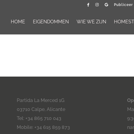
Publiceer
HOME
EIGENDOMMEN
WIE WE ZIJN
HOMESTA
Partida La Merced 1G
Op
03710 Calpe, Alicante
Maa
Tel: +34 865 710 043
9:3
Mobile: +34 615 859 873
na