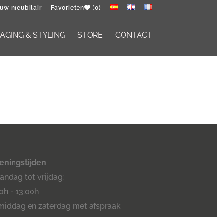
 uw meubilair
Favorieten
(0)
GING & STYLING
STORE
CONTACT
eningstijden
ndag tot vrijdag:
0h - 13:00h
middag en zaterdag met afspraak