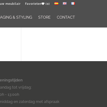
 uw meubilair
Favorieten
(0)
GING & STYLING
STORE
CONTACT
eningstijden
ndag tot vrijdag:
0h - 13:00h
middag en zaterdag met afspraak