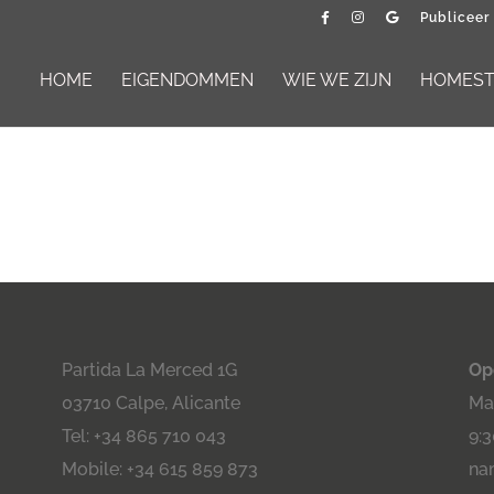
Publiceer
HOME
EIGENDOMMEN
WIE WE ZIJN
HOMESTA
Partida La Merced 1G
Op
03710 Calpe, Alicante
Maa
Tel: +34 865 710 043
9:3
Mobile: +34 615 859 873
na