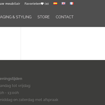
 uw meubilair
Favorieten
(0)
GING & STYLING
STORE
CONTACT
eningstijden
ndag tot vrijdag:
0h - 13:00h
middag en zaterdag met afspraak