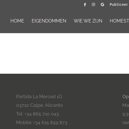
Publiceer
HOME
EIGENDOMMEN
WIE WE ZIJN
HOMESTA
Partida La Merced 1G
Op
03710 Calpe, Alicante
Maa
Tel: +34 865 710 043
9:3
Mobile: +34 615 859 873
na