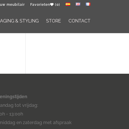
 uw meubilair
Favorieten
(0)
GING & STYLING
STORE
CONTACT
eningstijden
ndag tot vrijdag:
0h - 13:00h
middag en zaterdag met afspraak