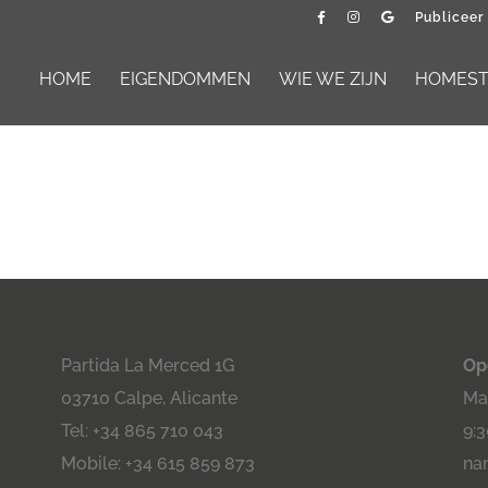
Publiceer
HOME
EIGENDOMMEN
WIE WE ZIJN
HOMESTA
Partida La Merced 1G
Op
03710 Calpe, Alicante
Maa
Tel: +34 865 710 043
9:3
Mobile: +34 615 859 873
na