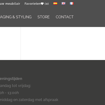
 uw meubilair
Favorieten
(0)
GING & STYLING
STORE
CONTACT
eningstijden
ndag tot vrijdag:
0h - 13:00h
middag en zaterdag met afspraak