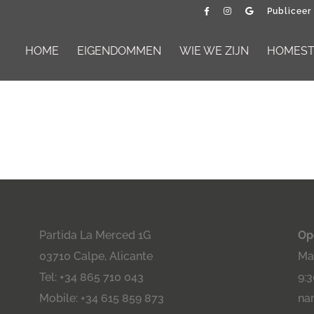
Publiceer
HOME
EIGENDOMMEN
WIE WE ZIJN
HOMESTA
Partida La Merced 1G
Op
03710 Calpe, Alicante
Maa
Tel: +34 865 710 043
9:3
Mobile: +34 615 859 873
na