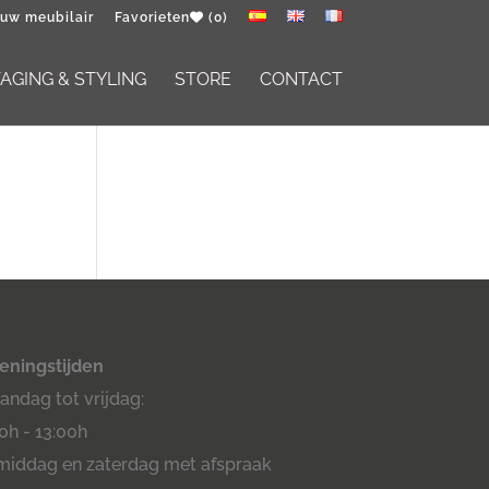
 uw meubilair
Favorieten
(0)
GING & STYLING
STORE
CONTACT
eningstijden
ndag tot vrijdag:
0h - 13:00h
middag en zaterdag met afspraak