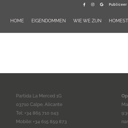
Publiceer
HOME
EIGENDOMMEN
WIE WE ZIJN
HOMESTA
Partida La Merced 1G
Op
03710 Calpe, Alicante
Maa
Tel: +34 865 710 043
9:3
Mobile: +34 615 859 873
na