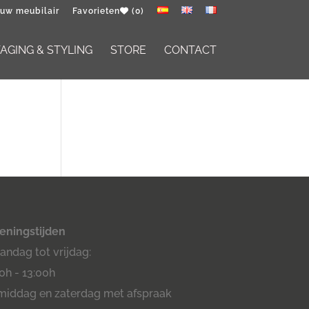
 uw meubilair
Favorieten
(0)
GING & STYLING
STORE
CONTACT
eningstijden
ndag tot vrijdag:
0h - 13:00h
middag en zaterdag met afspraak