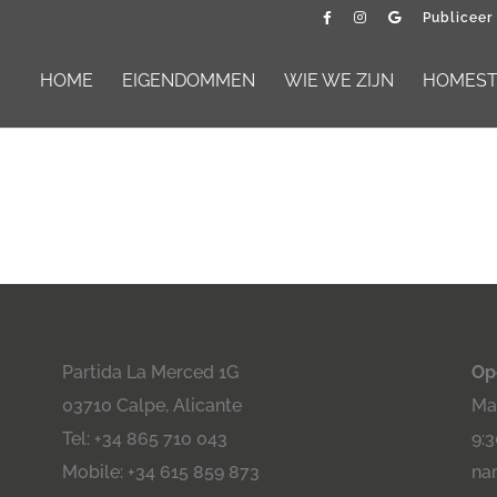
Publiceer
HOME
EIGENDOMMEN
WIE WE ZIJN
HOMESTA
Partida La Merced 1G
Op
03710 Calpe, Alicante
Maa
Tel: +34 865 710 043
9:3
Mobile: +34 615 859 873
na