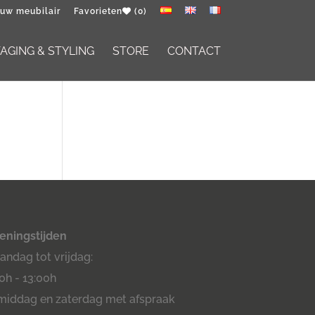
 uw meubilair
Favorieten
(0)
GING & STYLING
STORE
CONTACT
eningstijden
ndag tot vrijdag:
0h - 13:00h
middag en zaterdag met afspraak