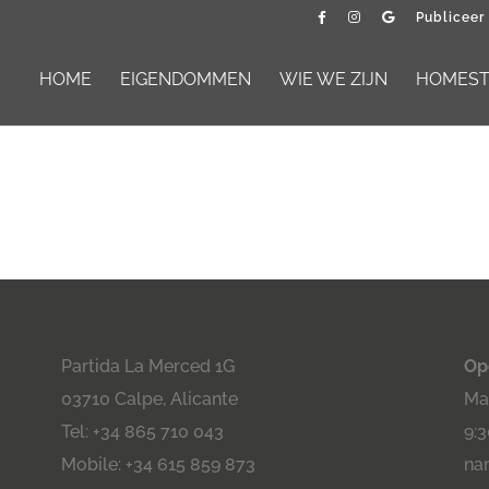
Publiceer
HOME
EIGENDOMMEN
WIE WE ZIJN
HOMESTA
Partida La Merced 1G
Op
03710 Calpe, Alicante
Maa
Tel: +34 865 710 043
9:3
Mobile: +34 615 859 873
na