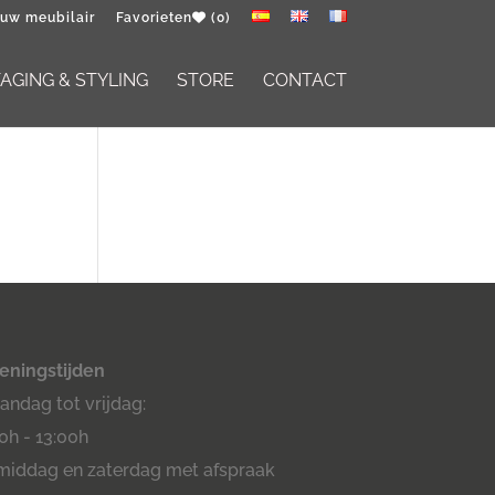
 uw meubilair
Favorieten
(0)
GING & STYLING
STORE
CONTACT
eningstijden
ndag tot vrijdag:
0h - 13:00h
middag en zaterdag met afspraak