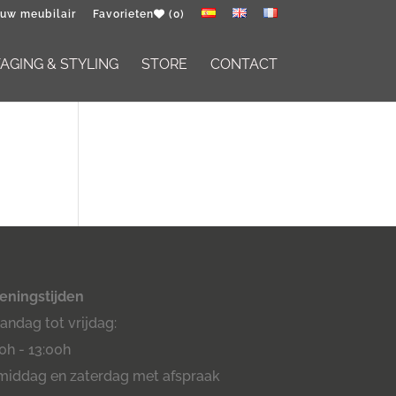
 uw meubilair
Favorieten
(0)
GING & STYLING
STORE
CONTACT
eningstijden
ndag tot vrijdag:
0h - 13:00h
middag en zaterdag met afspraak