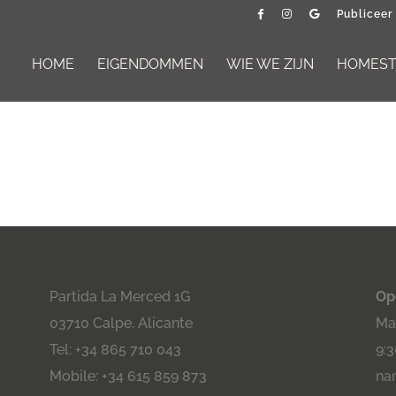
Publiceer
HOME
EIGENDOMMEN
WIE WE ZIJN
HOMESTA
Partida La Merced 1G
Op
03710 Calpe, Alicante
Maa
Tel: +34 865 710 043
9:3
Mobile: +34 615 859 873
na